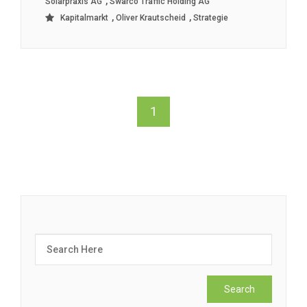
,
Solarpraxis AG
Swarco Traffic Holding AG
,
,
Kapitalmarkt
Oliver Krautscheid
Strategie
1