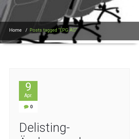
Home
/
Posts tagged "EPG AG"
9
Apr.
0
Delisting-