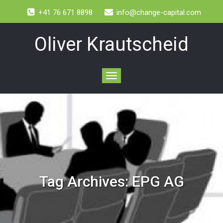
+41 76 671 8898
info@change-capital.com
Oliver Krautscheid
Toggle
navigation
Tag Archives:
EPG AG