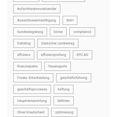
Aufsichtsratsvorsitzender
Ausschlussermächtigung
BGH
bundesregierung
börse
compliance
Delisting
Deutscher Juristentag
effizienz
effizienzprüfung
EPG AG
finanzexperte
frauenquote
Frosta- Entscheidung
geschäftsführung
geschäftsprozesse
haftung
Hauptversammlung
leitlinien
Oliver Krautscheid
optimierung