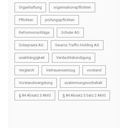
Organhaftung
organisationspflichten
Pflichten
prüfungspflichten
Reformvorschläge
Schuler AG
Solarpraxis AG
Swarco Traffic Holding AG
unabhängigkeit
Verdachtskündigung
Vergleich
Vertrauensentzug
vorstand
Vorstandsvergütung
zustimmungsvorbehalt
§ 84 Absatz 3 AktG
§ 84 Absatz 3 Satz 2 AktG