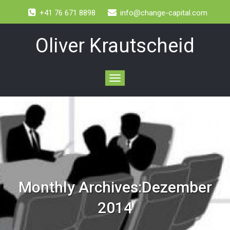
+41 76 671 8898
info@change-capital.com
Oliver Krautscheid
Toggle
navigation
Monthly Archives:Dezember
2014