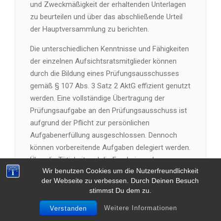
und Zweckmäßigkeit der erhaltenden Unterlagen
zu beurteilen und über das abschließende Urteil
der Hauptversammlung zu berichten.
Die unterschiedlichen Kenntnisse und Fähigkeiten
der einzelnen Aufsichtsratsmitglieder können
durch die Bildung eines Prüfungsausschusses
gemäß § 107 Abs. 3 Satz 2 AktG effizient genutzt
werden. Eine vollständige Übertragung der
Prüfungsaufgabe an den Prüfungsausschuss ist
aufgrund der Pflicht zur persönlichen
Aufgabenerfüllung ausgeschlossen. Dennoch
können vorbereitende Aufgaben delegiert werden.
Über die Tätigkeit und die Ergebnisse der
Wir benutzen Cookies um die Nutzerfreundlichkeit
delegierten Aufgaben müssen alle
der Webseite zu verbessen. Durch Deinen Besuch
Aufsichtsratsmitglieder informiert werden, damit
stimmst Du dem zu.
diese ein abschließendes Urteil fällen können.
Weitere Informationen
Verstanden
Neben der erforderlichen Fachkenntnis zu