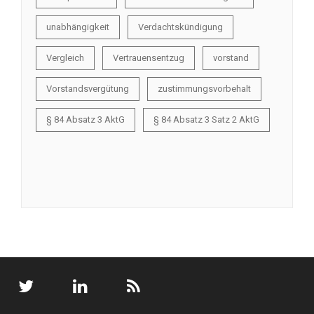
unabhängigkeit
Verdachtskündigung
Vergleich
Vertrauensentzug
vorstand
Vorstandsvergütung
zustimmungsvorbehalt
§ 84 Absatz 3 AktG
§ 84 Absatz 3 Satz 2 AktG