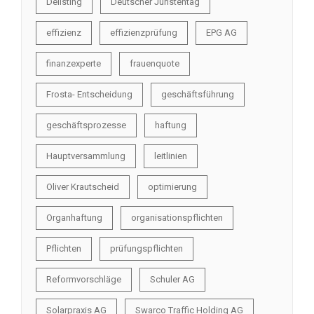
Delisting
Deutscher Juristentag
effizienz
effizienzprüfung
EPG AG
finanzexperte
frauenquote
Frosta- Entscheidung
geschäftsführung
geschäftsprozesse
haftung
Hauptversammlung
leitlinien
Oliver Krautscheid
optimierung
Organhaftung
organisationspflichten
Pflichten
prüfungspflichten
Reformvorschläge
Schuler AG
Solarpraxis AG
Swarco Traffic Holding AG