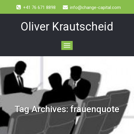
+41 76 671 8898
info@change-capital.com
Oliver Krautscheid
Toggle
navigation
Tag Archives:
frauenquote