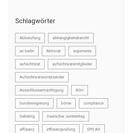
Schlagwörter
Abberufung
abhängigkeitsbericht
air berlin
Aktionär
argumente
aufsichtsrat
aufsichtsratsmitglieder
Aufsichtsratsvorsitzender
Ausschlussermächtigung
BGH
bundesregierung
börse
compliance
Delisting
Deutscher Juristentag
effizienz
effizienzprüfung
EPG AG