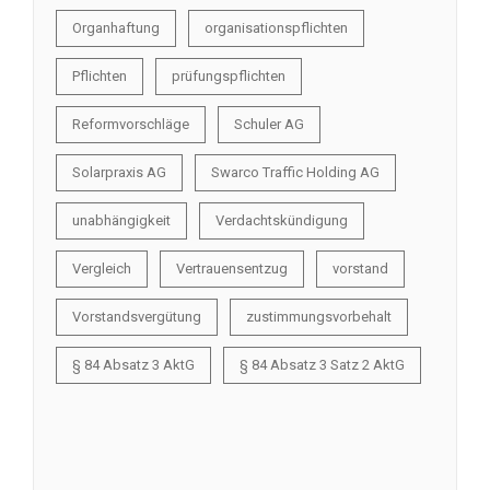
Organhaftung
organisationspflichten
Pflichten
prüfungspflichten
Reformvorschläge
Schuler AG
Solarpraxis AG
Swarco Traffic Holding AG
unabhängigkeit
Verdachtskündigung
Vergleich
Vertrauensentzug
vorstand
Vorstandsvergütung
zustimmungsvorbehalt
§ 84 Absatz 3 AktG
§ 84 Absatz 3 Satz 2 AktG