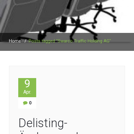
Home
/
Posts tagged "Swarco Traffic Holding AG"
9
Apr.
0
Delisting-