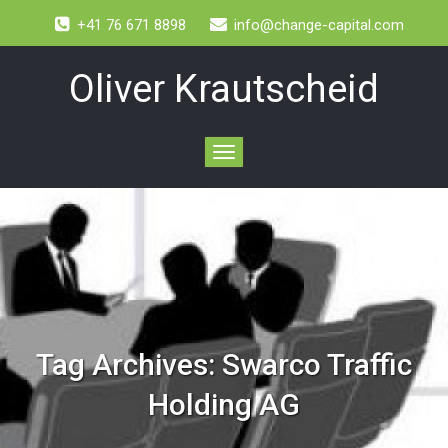
+41 76 671 8898
info@change-capital.com
Oliver Krautscheid
Toggle
navigation
Tag Archives:
Swarco Traffic
Holding AG