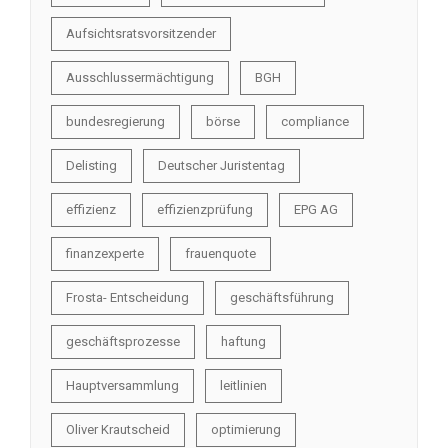
Aufsichtsratsvorsitzender
Ausschlussermächtigung
BGH
bundesregierung
börse
compliance
Delisting
Deutscher Juristentag
effizienz
effizienzprüfung
EPG AG
finanzexperte
frauenquote
Frosta- Entscheidung
geschäftsführung
geschäftsprozesse
haftung
Hauptversammlung
leitlinien
Oliver Krautscheid
optimierung