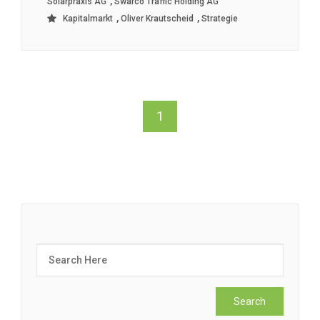
,
Solarpraxis AG
Swarco Traffic Holding AG
,
,
Kapitalmarkt
Oliver Krautscheid
Strategie
1