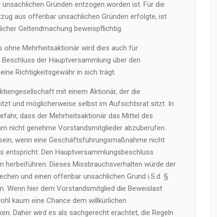
 unsachlichen Gründen entzogen worden ist. Für die
zug aus offenbar unsachlichen Gründen erfolgte, ist
licher Geltendmachung beweispflichtig.
s ohne Mehrheitsaktionär wird dies auch für
er Beschluss der Hauptversammlung über den
ine Richtigkeitsgewähr in sich trägt.
ktiengesellschaft mit einem Aktionär, der die
t und möglicherweise selbst im Aufsichtsrat sitzt. In
Gefahr, dass der Mehrheitsaktionär das Mittel des
hm nicht genehme Vorstandsmitglieder abzuberufen.
ll sein, wenn eine Geschäftsführungsmaßnahme nicht
rs entspricht. Den Hauptversammlungsbeschluss
ein herbeiführen. Dieses Missbrauchsverhalten würde der
chen und einen offenbar unsachlichen Grund i.S.d. §
en. Wenn hier dem Vorstandsmitglied die Beweislast
wohl kaum eine Chance dem willkürlichen
n. Daher wird es als sachgerecht erachtet, die Regeln