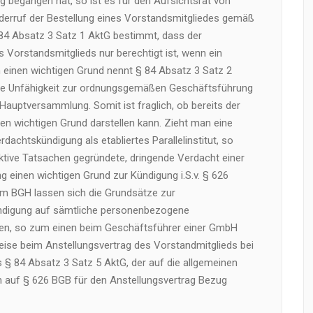
ng begangen hat, so ist es für den Aufsichtsrat von
iderruf der Bestellung eines Vorstandsmitgliedes gemäß
 84 Absatz 3 Satz 1 AktG bestimmt, dass der
 Vorstandsmitglieds nur berechtigt ist, wenn ein
ch einen wichtigen Grund nennt § 84 Absatz 3 Satz 2
 die Unfähigkeit zur ordnungsgemäßen Geschäftsführung
Hauptversammlung. Somit ist fraglich, ob bereits der
en wichtigen Grund darstellen kann. Zieht man eine
rdachtskündigung als etabliertes Parallelinstitut, so
tive Tatsachen gegründete, dringende Verdacht einer
 einen wichtigen Grund zur Kündigung i.S.v. § 626
em BGH lassen sich die Grundsätze zur
ündigung auf sämtliche personenbezogene
gen, so zum einen beim Geschäftsführer einer GmbH
se beim Anstellungsvertrag des Vorstandmitglieds bei
us § 84 Absatz 3 Satz 5 AktG, der auf die allgemeinen
 auf § 626 BGB für den Anstellungsvertrag Bezug