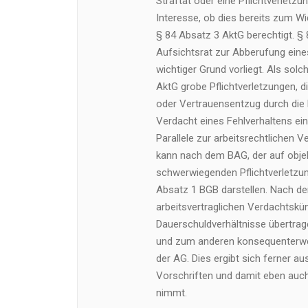
Straftat oder eine Pflichtverletzu
Interesse, ob dies bereits zum W
§ 84 Absatz 3 AktG berechtigt. §
Aufsichtsrat zur Abberufung eines
wichtiger Grund vorliegt. Als sol
AktG grobe Pflichtverletzungen,
oder Vertrauensentzug durch die 
Verdacht eines Fehlverhaltens ein
Parallele zur arbeitsrechtlichen Ve
kann nach dem BAG, der auf objek
schwerwiegenden Pflichtverletzung
Absatz 1 BGB darstellen. Nach d
arbeitsvertraglichen Verdachtsk
Dauerschuldverhältnisse übertra
und zum anderen konsequenterwei
der AG. Dies ergibt sich ferner a
Vorschriften und damit eben auch
nimmt.