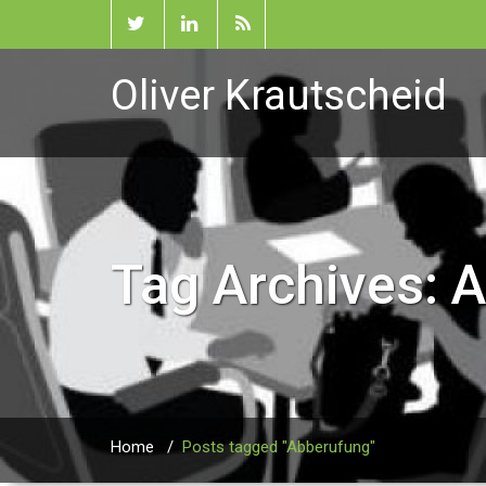
Oliver Krautscheid
Tag Archives:
A
Home
/
Posts tagged "Abberufung"