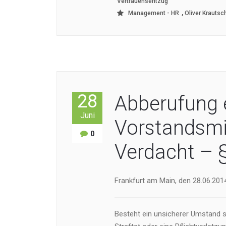
Vertrauensentzug
,
Management - HR
Oliver Krautsc
28
Abberufung 
Juni
Vorstandsmi
0
Verdacht – 
Frankfurt am Main, den 28.06.2014
Besteht ein unsicherer Umstand s