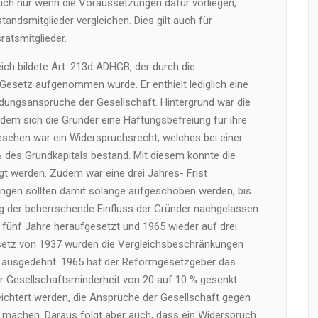
ch nur wenn die Voraussetzungen dafür vorliegen,
ndsmitglieder vergleichen. Dies gilt auch für
atsmitglieder.
ch bildete Art. 213d ADHGB, der durch die
 Gesetz aufgenommen wurde. Er enthielt lediglich eine
dungsansprüche der Gesellschaft. Hintergrund war die
em sich die Gründer eine Haftungsbefreiung für ihre
esehen war ein Widerspruchsrecht, welches bei einer
 des Grundkapitals bestand. Mit diesem konnte die
t werden. Zudem war eine drei Jahres- Frist
ungen sollten damit solange aufgeschoben werden, bis
g der beherrschende Einfluss der Gründer nachgelassen
f fünf Jahre heraufgesetzt und 1965 wieder auf drei
esetz von 1937 wurden die Vergleichsbeschränkungen
 ausgedehnt. 1965 hat der Reformgesetzgeber das
 Gesellschaftsminderheit von 20 auf 10 % gesenkt.
leichtert werden, die Ansprüche der Gesellschaft gegen
 machen. Daraus folgt aber auch, dass ein Widerspruch