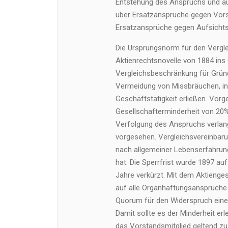
Entstehung des Anspruchs und au
über Ersatzansprüche gegen Vorsta
Ersatzansprüche gegen Aufsichtsr
Die Ursprungsnorm für den Verglei
Aktienrechtsnovelle von 1884 ins
Vergleichsbeschränkung für Grün
Vermeidung von Missbräuchen, ind
Geschäftstätigkeit erließen. Vorg
Gesellschafterminderheit von 20%
Verfolgung des Anspruchs verlang
vorgesehen. Vergleichsvereinbar
nach allgemeiner Lebenserfahrun
hat. Die Sperrfrist wurde 1897 au
Jahre verkürzt. Mit dem Aktieng
auf alle Organhaftungsansprüche
Quorum für den Widerspruch einer
Damit sollte es der Minderheit er
das Vorstandsmitglied geltend zu