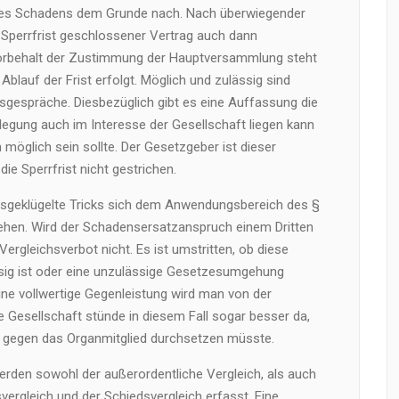
itt des Schadens dem Grunde nach. Nach überwiegender
r Sperrfrist geschlossener Vertrag auch dann
orbehalt der Zustimmung der Hauptversammlung steht
lauf der Frist erfolgt. Möglich und zulässig sind
chsgespräche. Diesbezüglich gibt es eine Auffassung die
eilegung auch im Interesse der Gesellschaft liegen kann
 möglich sein sollte. Der Gesetzgeber ist dieser
ie Sperrfrist nicht gestrichen.
sgeklügelte Tricks sich dem Anwendungsbereich des §
ehen. Wird der Schadensersatzanspruch einem Dritten
 Vergleichsverbot nicht. Es ist umstritten, ob diese
ig ist oder eine unzulässige Gesetzesumgehung
 eine vollwertige Gegenleistung wird man von der
 Gesellschaft stünde in diesem Fall sogar besser da,
t gegen das Organmitglied durchsetzen müsste.
rden sowohl der außerordentliche Vergleich, als auch
vergleich und der Schiedsvergleich erfasst. Eine