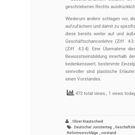
geschriebenen Rechts ausdrücklich
Wiederum andere schlagen vor, die
aufzufächern und damit zu spezifi
diese bereits weiter auf und äuße
Geschäftschancenlehre (Ziff. 4.3
(Ziff. 4.3.4). Eine Übernahme di
Bewusstseinsbildung innerhalb de
bedenkenswert, bestimmte Einzel
sinnvoller sind plastische Erläu
einen Vorstandes.
473 total views
, 1 views toda
Oliver Krautscheid
,
Deutscher Juristentag
Geschäftsle
,
Reformvorschläge
vorstand