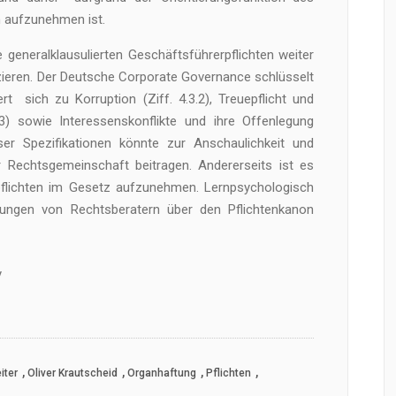
 aufzunehmen ist.
 generalklausulierten Geschäftsführerpflichten weiter
zieren. Der Deutsche Corporate Governance schlüsselt
rt sich zu Korruption (Ziff. 4.3.2), Treuepflicht und
.3) sowie Interessenskonflikte und ihre Offenlegung
eser Spezifikationen könnte zur Anschaulichkeit und
r Rechtsgemeinschaft beitragen. Andererseits ist es
pflichten im Gesetz aufzunehmen. Lernpsychologisch
terungen von Rechtsberatern über den Pflichtenkanon
y
,
,
,
,
iter
Oliver Krautscheid
Organhaftung
Pflichten