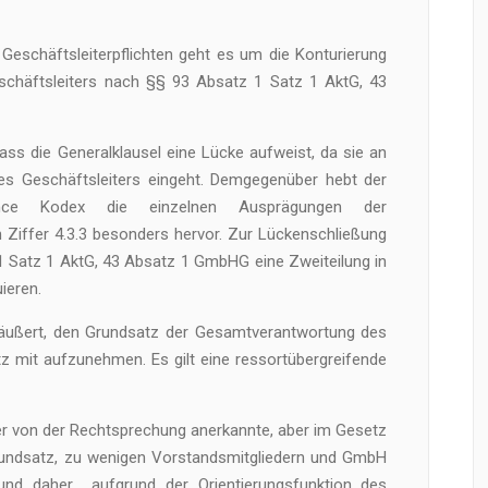
 Geschäftsleiterpflichten geht es um die Konturierung
schäftsleiters nach §§ 93 Absatz 1 Satz 1 AktG, 43
ass die Generalklausel eine Lücke aufweist, da sie an
 des Geschäftsleiters eingeht. Demgegenüber hebt der
nce Kodex die einzelnen Ausprägungen der
n Ziffer 4.3.3 besonders hervor. Zur Lückenschließung
 1 Satz 1 AktG, 43 Absatz 1 GmbHG eine Zweiteilung in
ieren.
äußert, den Grundsatz der Gesamtverantwortung des
z mit aufzunehmen. Es gilt eine ressortübergreifende
her von der Rechtsprechung anerkannte, aber im Gesetz
rundsatz, zu wenigen Vorstandsmitgliedern und GmbH
und daher aufgrund der Orientierungsfunktion des