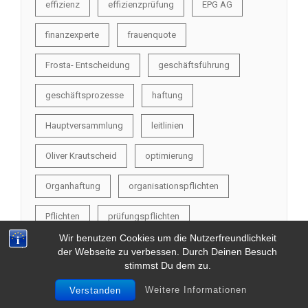
effizienz
effizienzprüfung
EPG AG
finanzexperte
frauenquote
Frosta- Entscheidung
geschäftsführung
geschäftsprozesse
haftung
Hauptversammlung
leitlinien
Oliver Krautscheid
optimierung
Organhaftung
organisationspflichten
Pflichten
prüfungspflichten
Wir benutzen Cookies um die Nutzerfreundlichkeit
Reformvorschläge
Schuler AG
der Webseite zu verbessen. Durch Deinen Besuch
stimmst Du dem zu.
Solarpraxis AG
Swarco Traffic Holding AG
Weitere Informationen
Verstanden
unabhängigkeit
Verdachtskündigung