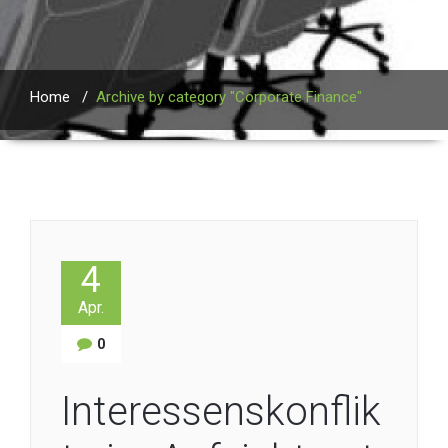
Home
/
Archive by category "Corporate Finance"
4
Apr.
0
Interessenskonflik