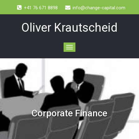
+41 76 671 8898
info@change-capital.com
Oliver Krautscheid
Toggle
navigation
Corporate Finance