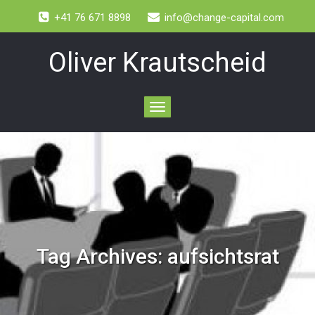
+41 76 671 8898
info@change-capital.com
Oliver Krautscheid
Toggle
navigation
Tag Archives:
aufsichtsrat