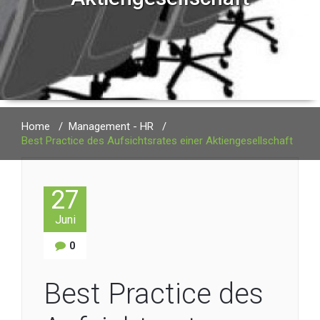
Home
/
Management - HR
/
Best Practice des Aufsichtsrates einer Aktiengesellschaft
27
Juni
0
Best Practice des