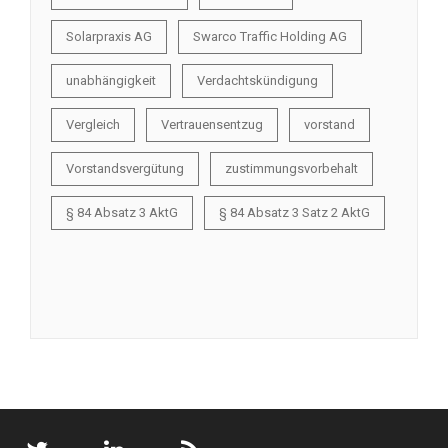
Solarpraxis AG
Swarco Traffic Holding AG
unabhängigkeit
Verdachtskündigung
Vergleich
Vertrauensentzug
vorstand
Vorstandsvergütung
zustimmungsvorbehalt
§ 84 Absatz 3 AktG
§ 84 Absatz 3 Satz 2 AktG