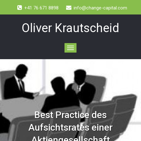
+41 76 671 8898
info@change-capital.com
Oliver Krautscheid
Toggle
navigation
Best Practice des
Aufsichtsrates einer
Aktiengesellschaft