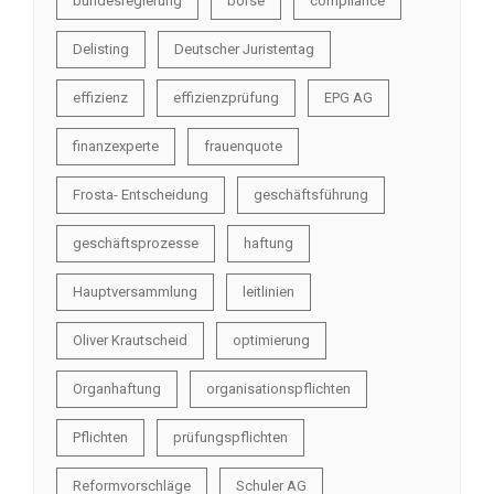
bundesregierung
börse
compliance
Delisting
Deutscher Juristentag
effizienz
effizienzprüfung
EPG AG
finanzexperte
frauenquote
Frosta- Entscheidung
geschäftsführung
geschäftsprozesse
haftung
Hauptversammlung
leitlinien
Oliver Krautscheid
optimierung
Organhaftung
organisationspflichten
Pflichten
prüfungspflichten
Reformvorschläge
Schuler AG