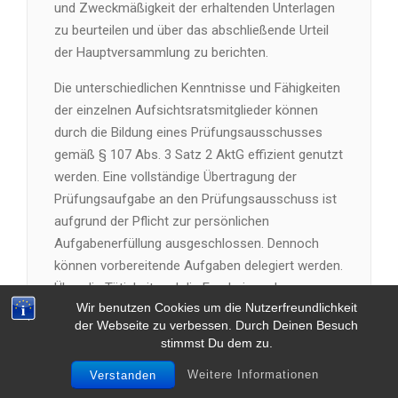
und Zweckmäßigkeit der erhaltenden Unterlagen
zu beurteilen und über das abschließende Urteil
der Hauptversammlung zu berichten.
Die unterschiedlichen Kenntnisse und Fähigkeiten
der einzelnen Aufsichtsratsmitglieder können
durch die Bildung eines Prüfungsausschusses
gemäß § 107 Abs. 3 Satz 2 AktG effizient genutzt
werden. Eine vollständige Übertragung der
Prüfungsaufgabe an den Prüfungsausschuss ist
aufgrund der Pflicht zur persönlichen
Aufgabenerfüllung ausgeschlossen. Dennoch
können vorbereitende Aufgaben delegiert werden.
Über die Tätigkeit und die Ergebnisse der
Wir benutzen Cookies um die Nutzerfreundlichkeit
delegierten Aufgaben müssen alle
der Webseite zu verbessen. Durch Deinen Besuch
Aufsichtsratsmitglieder informiert werden, damit
stimmst Du dem zu.
diese ein abschließendes Urteil fällen können.
Weitere Informationen
Verstanden
Neben der erforderlichen Fachkenntnis zu