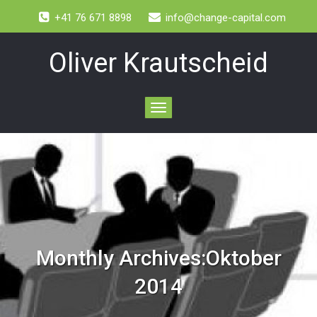
+41 76 671 8898
info@change-capital.com
Oliver Krautscheid
Toggle
navigation
Monthly Archives:Oktober
2014