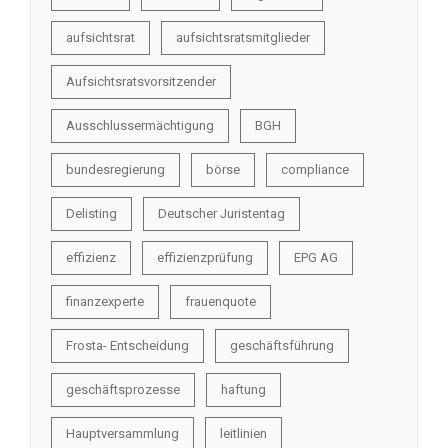
aufsichtsrat
aufsichtsratsmitglieder
Aufsichtsratsvorsitzender
Ausschlussermächtigung
BGH
bundesregierung
börse
compliance
Delisting
Deutscher Juristentag
effizienz
effizienzprüfung
EPG AG
finanzexperte
frauenquote
Frosta- Entscheidung
geschäftsführung
geschäftsprozesse
haftung
Hauptversammlung
leitlinien