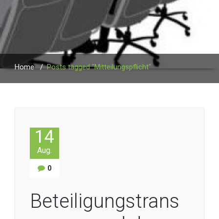
Home
/
Posts tagged "Mitteilungspflicht"
14
Aug.
0
Beteiligungstrans