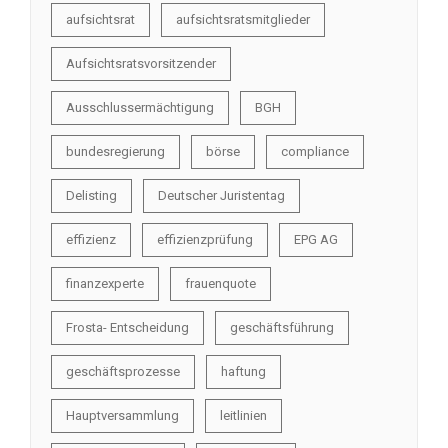
aufsichtsrat
aufsichtsratsmitglieder
Aufsichtsratsvorsitzender
Ausschlussermächtigung
BGH
bundesregierung
börse
compliance
Delisting
Deutscher Juristentag
effizienz
effizienzprüfung
EPG AG
finanzexperte
frauenquote
Frosta- Entscheidung
geschäftsführung
geschäftsprozesse
haftung
Hauptversammlung
leitlinien