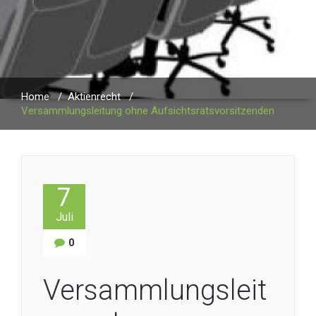
Home
/
Aktienrecht
/
Versammlungsleitung ohne Aufsichtsratsvorsitzenden
7
Juli
0
Versammlungsleit