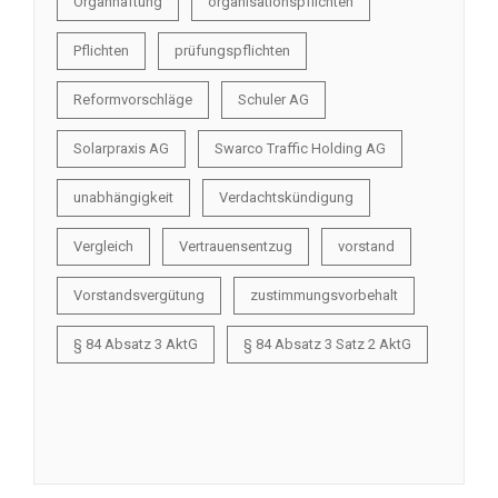
Organhaftung
organisationspflichten
Pflichten
prüfungspflichten
Reformvorschläge
Schuler AG
Solarpraxis AG
Swarco Traffic Holding AG
unabhängigkeit
Verdachtskündigung
Vergleich
Vertrauensentzug
vorstand
Vorstandsvergütung
zustimmungsvorbehalt
§ 84 Absatz 3 AktG
§ 84 Absatz 3 Satz 2 AktG