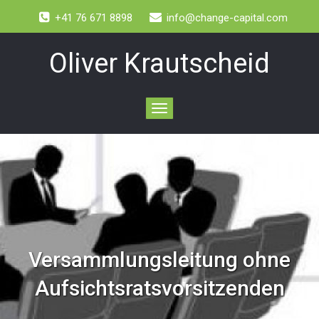
+41 76 671 8898
info@change-capital.com
Oliver Krautscheid
Toggle
navigation
Versammlungsleitung ohne
Aufsichtsratsvorsitzenden