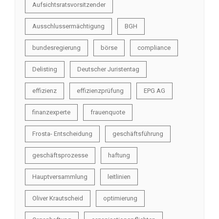
Aufsichtsratsvorsitzender
Ausschlussermächtigung
BGH
bundesregierung
börse
compliance
Delisting
Deutscher Juristentag
effizienz
effizienzprüfung
EPG AG
finanzexperte
frauenquote
Frosta- Entscheidung
geschäftsführung
geschäftsprozesse
haftung
Hauptversammlung
leitlinien
Oliver Krautscheid
optimierung