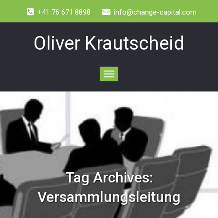
+41 76 671 8898
info@change-capital.com
Oliver Krautscheid
Toggle
navigation
Tag Archives:
Versammlungsleitung