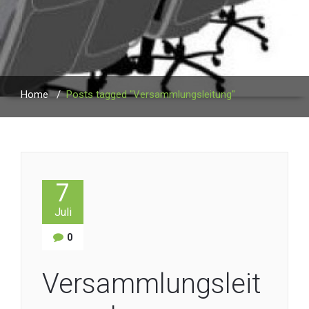
Home
/
Posts tagged "Versammlungsleitung"
7
Juli
0
Versammlungsleit