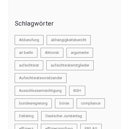
Schlagwörter
Abberufung
abhängigkeitsbericht
air berlin
Aktionär
argumente
aufsichtsrat
aufsichtsratsmitglieder
Aufsichtsratsvorsitzender
Ausschlussermächtigung
BGH
bundesregierung
börse
compliance
Delisting
Deutscher Juristentag
effizienz
effizienzprüfung
EPG AG