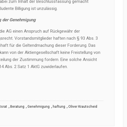
abei zum Inhalt der Beschlussfassung gemacht
udente Billigung ist unzulässig.
ng der Genehmigung
at die AG einen Anspruch auf Rückgewähr der
recht. Vorstandsmitglieder haften nach § 93 Abs. 3
chaft für die Geltendmachung dieser Forderung. Das
kann von der Aktiengesellschaft keine Freistellung von
teilung der Zustimmung fordern. Eine solche Ansicht
 Abs. 2 Satz 1 AktG zuwiderlaufen.
,
,
,
,
tsrat
Beratung
Genehmigung
haftung
Oliver Krautscheid