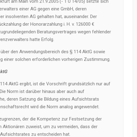
kfurt am Main vom 21.9.2005 (- 1 U 14/05) setzte sich
erwalters einer AG gegen eine GmbH, deren
er insolventen AG gehalten hat, auseinander. Der
ückzahlung der Honorarzahlung i. H. v. 126000 €
zugrundeliegenden Beratungsvertrages wegen fehlender
enzverwalters hatte Erfolg.
s über den Anwendungsbereich des § 114 AktG sowie
ng einer solchen erforderlichen vorherigen Zustimmung.
ktG
14 AktG ergibt, ist die Vorschrift grundsätzlich nur auf
Die Norm ist darüber hinaus aber auch auf
, deren Satzung die Bildung eines Aufsichtsrats
nschaftsrecht wird die Norm analog angewendet.
bzugrenzen, der die Kompetenz zur Festsetzung der
n Aktionären zuweist, um zu vermeiden, dass der
Aufsichtsrates zu entscheiden hat.