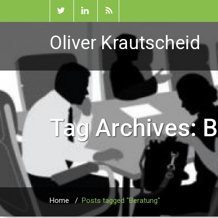
Oliver Krautscheid
Tag Archives:
B
Home
/
Posts tagged "Beratung"