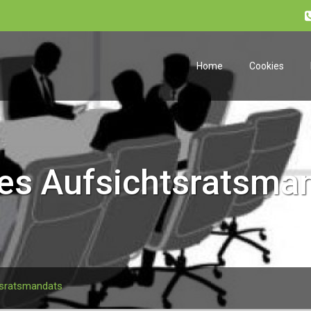
Home
Cookies
es Aufsichtsratsma
tsratsmandats