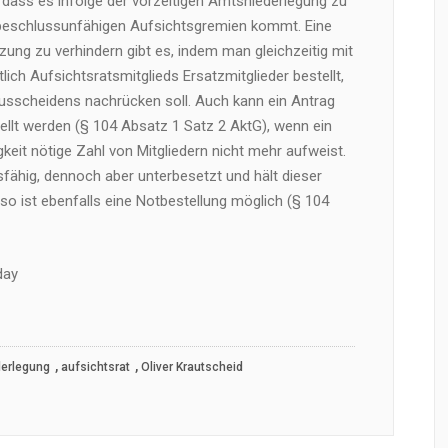
 dass es infolge der vorzeitigen Amtsniederlegung zu
 beschlussunfähigen Aufsichtsgremien kommt. Eine
zung zu verhindern gibt es, indem man gleichzeitig mit
lich Aufsichtsratsmitglieds Ersatzmitglieder bestellt,
Ausscheidens nachrücken soll. Auch kann ein Antrag
ellt werden (§ 104 Absatz 1 Satz 2 AktG), wenn ein
keit nötige Zahl von Mitgliedern nicht mehr aufweist.
sfähig, dennoch aber unterbesetzt und hält dieser
so ist ebenfalls eine Notbestellung möglich (§ 104
day
,
,
erlegung
aufsichtsrat
Oliver Krautscheid