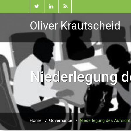
Oliver Krautscheid
Niederlegung d
Home
/
Governance
/
Niederlegung des Aufsich