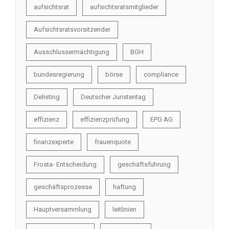
aufsichtsrat
aufsichtsratsmitglieder
Aufsichtsratsvorsitzender
Ausschlussermächtigung
BGH
bundesregierung
börse
compliance
Delisting
Deutscher Juristentag
effizienz
effizienzprüfung
EPG AG
finanzexperte
frauenquote
Frosta- Entscheidung
geschäftsführung
geschäftsprozesse
haftung
Hauptversammlung
leitlinien