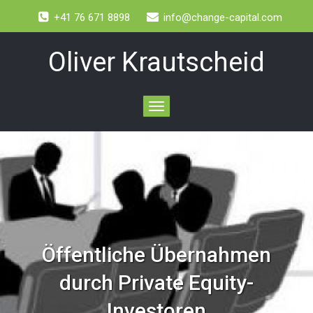
+41 76 671 8898
info@change-capital.com
Oliver Krautscheid
Toggle
navigation
Öffentliche Übernahmen
durch Private Equity-
Investoren