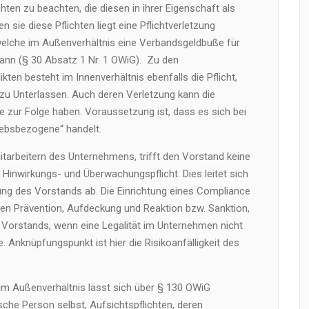
hten zu beachten, die diesen in ihrer Eigenschaft als
n sie diese Pflichten liegt eine Pflichtverletzung
welche im Außenverhältnis eine Verbandsgeldbuße für
kann (§ 30 Absatz 1 Nr. 1 OWiG). Zu den
kten besteht im Innenverhältnis ebenfalls die Pflicht,
zu Unterlassen. Auch deren Verletzung kann die
e zur Folge haben. Voraussetzung ist, dass es sich bei
ebsbezogene“ handelt.
itarbeitern des Unternehmens, trifft den Vorstand keine
e Hinwirkungs- und Überwachungspflicht. Dies leitet sich
ng des Vorstands ab. Die Einrichtung eines Compliance
n Prävention, Aufdeckung und Reaktion bzw. Sanktion,
Vorstands, wenn eine Legalität im Unternehmen nicht
. Anknüpfungspunkt ist hier die Risikoanfälligkeit des
 im Außenverhältnis lässt sich über § 130 OWiG
ische Person selbst, Aufsichtspflichten, deren