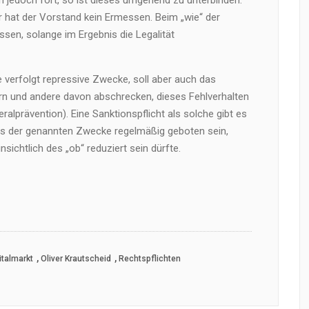
n jedoch fort, so ist dieses umgehend zu unterbinden.
ur hat der Vorstand kein Ermessen. Beim „wie“ der
sen, solange im Ergebnis die Legalität
 verfolgt repressive Zwecke, soll aber auch das
rn und andere davon abschrecken, dieses Fehlverhalten
alprävention). Eine Sanktionspflicht als solche gibt es
hts der genannten Zwecke regelmäßig geboten sein,
ichtlich des „ob“ reduziert sein dürfte.
,
,
italmarkt
Oliver Krautscheid
Rechtspflichten