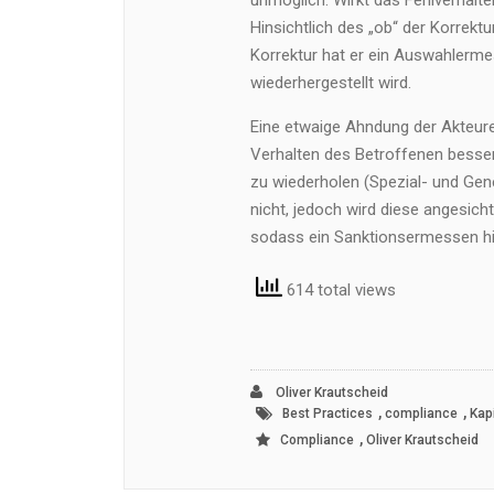
unmöglich. Wirkt das Fehlverhalte
Hinsichtlich des „ob“ der Korrekt
Korrektur hat er ein Auswahlermes
wiederhergestellt wird.
Eine etwaige Ahndung der Akteure
Verhalten des Betroffenen besse
zu wiederholen (Spezial- und Gener
nicht, jedoch wird diese angesic
sodass ein Sanktionsermessen hins
614 total views
Oliver Krautscheid
,
,
Best Practices
compliance
Kap
,
Compliance
Oliver Krautscheid