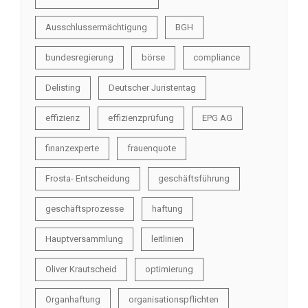
Ausschlussermächtigung
BGH
bundesregierung
börse
compliance
Delisting
Deutscher Juristentag
effizienz
effizienzprüfung
EPG AG
finanzexperte
frauenquote
Frosta- Entscheidung
geschäftsführung
geschäftsprozesse
haftung
Hauptversammlung
leitlinien
Oliver Krautscheid
optimierung
Organhaftung
organisationspflichten