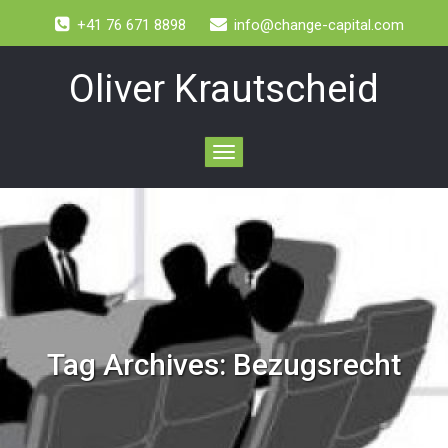
+41 76 671 8898
info@change-capital.com
Oliver Krautscheid
Toggle
navigation
Tag Archives:
Bezugsrecht