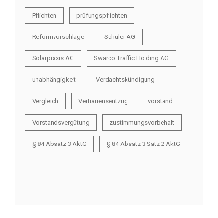
Pflichten
prüfungspflichten
Reformvorschläge
Schuler AG
Solarpraxis AG
Swarco Traffic Holding AG
unabhängigkeit
Verdachtskündigung
Vergleich
Vertrauensentzug
vorstand
Vorstandsvergütung
zustimmungsvorbehalt
§ 84 Absatz 3 AktG
§ 84 Absatz 3 Satz 2 AktG