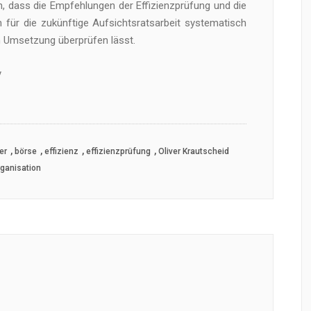
n, dass die Empfehlungen der Effizienzprüfung und die
für die zukünftige Aufsichtsratsarbeit systematisch
n Umsetzung überprüfen lässt.
y
,
,
,
,
er
börse
effizienz
effizienzprüfung
Oliver Krautscheid
ganisation