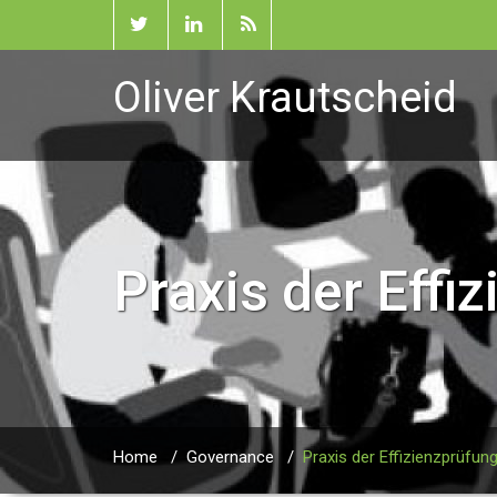
Oliver Krautscheid
Praxis der Effi
Home
/
Governance
/
Praxis der Effizienzprüfun