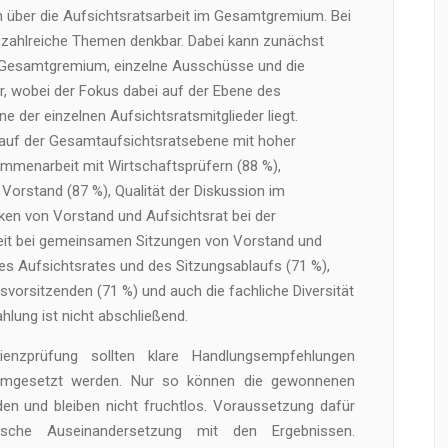
on über die Aufsichtsratsarbeit im Gesamtgremium. Bei
d zahlreiche Themen denkbar. Dabei kann zunächst
: Gesamtgremium, einzelne Ausschüsse und die
er, wobei der Fokus dabei auf der Ebene des
der einzelnen Aufsichtsratsmitglieder liegt.
 auf der Gesamtaufsichtsratsebene mit hoher
mmenarbeit mit Wirtschaftsprüfern (88 %),
orstand (87 %), Qualität der Diskussion im
en von Vorstand und Aufsichtsrat bei der
heit bei gemeinsamen Sitzungen von Vorstand und
des Aufsichtsrates und des Sitzungsablaufs (71 %),
svorsitzenden (71 %) und auch die fachliche Diversität
hlung ist nicht abschließend.
ienzprüfung sollten klare Handlungsempfehlungen
 umgesetzt werden. Nur so können die gewonnenen
den und bleiben nicht fruchtlos. Voraussetzung dafür
tische Auseinandersetzung mit den Ergebnissen.