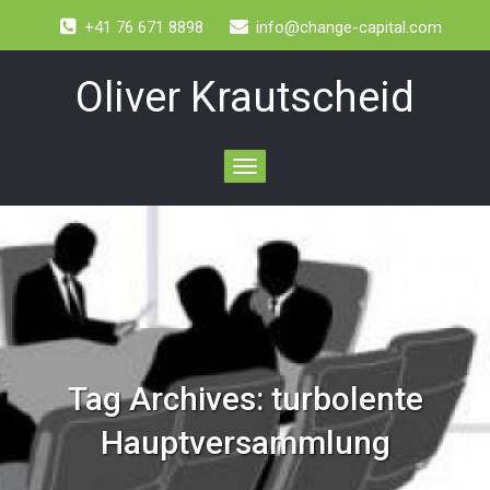
+41 76 671 8898
info@change-capital.com
Oliver Krautscheid
Toggle
navigation
Tag Archives:
turbolente
Hauptversammlung