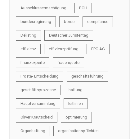
Ausschlussermächtigung
BGH
bundesregierung
börse
compliance
Delisting
Deutscher Juristentag
effizienz
effizienzprüfung
EPG AG
finanzexperte
frauenquote
Frosta- Entscheidung
geschäftsführung
geschäftsprozesse
haftung
Hauptversammlung
leitlinien
Oliver Krautscheid
optimierung
Organhaftung
organisationspflichten