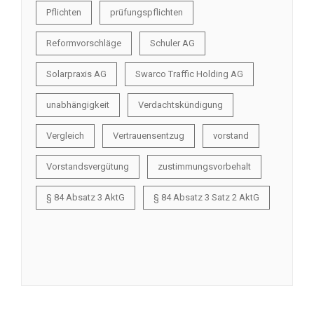
Pflichten
prüfungspflichten
Reformvorschläge
Schuler AG
Solarpraxis AG
Swarco Traffic Holding AG
unabhängigkeit
Verdachtskündigung
Vergleich
Vertrauensentzug
vorstand
Vorstandsvergütung
zustimmungsvorbehalt
§ 84 Absatz 3 AktG
§ 84 Absatz 3 Satz 2 AktG